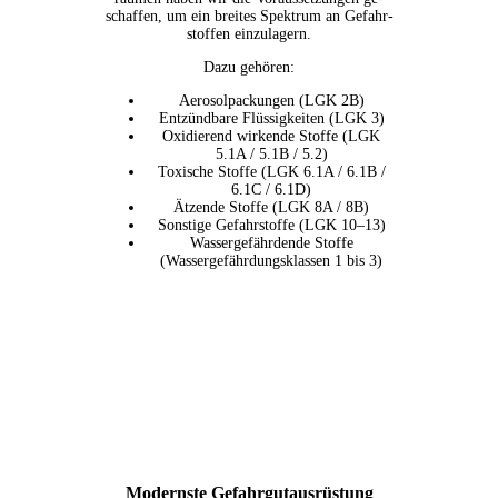
schaffen, um ein brei­tes Spek­trum an Gefahr­
stoffen einzulagern.
Dazu gehö­ren:
Aero­sol­pa­ckun­gen (LGK 2B)
Ent­zünd­ba­re Flüs­sig­kei­ten (LGK 3)
Oxi­die­rend wir­ken­de Stof­fe (LGK
5.1A / 5.1B / 5.2)
Toxi­sche Stof­fe (LGK 6.1A / 6.1B /
6.1C / 6.1D)
Ätzen­de Stof­fe (LGK 8A / 8B)
Sons­ti­ge Gefahr­stof­fe (LGK 10–13)
Was­ser­ge­fähr­den­de Stof­fe
(Was­ser­ge­fähr­dungs­klas­sen 1 bis 3)
Moderns­te Gefahrgutausrüstung