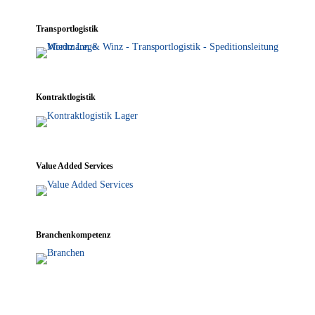
Trans­port­lo­gis­tik
Kon­trakt­lo­gis­tik
Value Added Services
Bran­chen­kom­pe­tenz