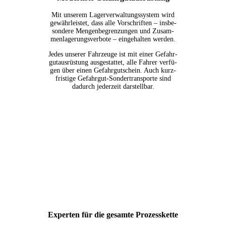
Mit unse­rem Lager­ver­wal­tungs­sys­tem wird
gewähr­leis­tet, dass alle Vor­schrif­ten – ins­be­
son­de­re Men­gen­be­gren­zun­gen und Zusam­
men­la­ge­rungs­ver­bo­te – ein­ge­hal­ten werden.
Jedes unse­rer Fahr­zeu­ge ist mit einer Gefahr­
gut­aus­rüs­tung aus­ge­stat­tet, alle Fah­rer ver­fü­
gen über einen Gefahr­gut­schein. Auch kurz­
fris­ti­ge Gefahr­gut-Son­der­trans­por­te sind
dadurch jeder­zeit darstellbar.
Exper­ten für die gesam­te Prozesskette