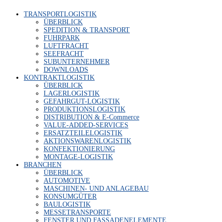
TRANS­PORT­LO­GIS­TIK
ÜBER­BLICK
SPE­DI­TI­ON & TRANSPORT
FUHR­PARK
LUFT­FRACHT
SEE­FRACHT
SUB­UN­TER­NEH­MER
DOWN­LOADS
KON­TRAKT­LO­GIS­TIK
ÜBER­BLICK
LAGER­LO­GIS­TIK
GEFAHR­GUT-LOGIS­TIK
PRO­DUK­TI­ONS­LO­GIS­TIK
DIS­TRI­BU­TI­ON & E‑Commerce
VALUE-ADDED-SER­VICES
ERSATZ­TEI­LE­LO­GIS­TIK
AKTI­ONS­WA­REN­LO­GIS­TIK
KON­FEK­TIO­NIE­RUNG
MON­TA­GE-LOGIS­TIK
BRAN­CHEN
ÜBER­BLICK
AUTO­MO­TI­VE
MASCHI­NEN- UND ANLAGEBAU
KON­SUM­GÜ­TER
BAU­LO­GIS­TIK
MES­SE­TRANS­POR­TE
FENS­TER UND FASSADENELEMENTE