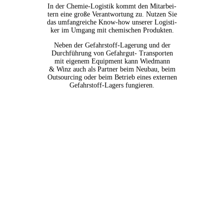
In der Che­mie-Logis­tik kommt den Mit­ar­bei­
tern eine gro­ße Ver­ant­wor­tung zu. Nut­zen Sie
das umfang­rei­che Know-how unse­rer Logis­ti­
ker im Umgang mit che­mi­schen Produkten.
Neben der Gefahr­stoff-Lage­rung und der
Durch­füh­rung von Gefahr­gut- Trans­por­ten
mit eige­nem Equip­ment kann Wiedmann
& Winz auch als Part­ner beim Neu­bau, beim
Out­sour­cing oder beim Betrieb eines exter­nen
Gefahr­stoff-Lagers fungieren.