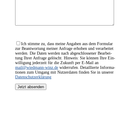
Ich stim­me zu, dass mei­ne Anga­ben aus dem For­mu­lar
zur Beant­wor­tung mei­ner Anfra­ge erho­ben und ver­ar­bei­tet
wer­den. Die Daten wer­den nach abge­schlos­se­ner Bear­bei­
tung Ihrer Anfra­ge gelöscht. Hin­weis: Sie kön­nen Ihre Ein­
wil­li­gung jeder­zeit für die Zukunft per E‑Mail an
mail@wiedmann-winz.de
wider­ru­fen. Detail­lier­te Infor­ma­
tio­nen zum Umgang mit Nut­zer­da­ten fin­den Sie in unse­rer
Daten­schutz­er­klä­rung
Jetzt absenden