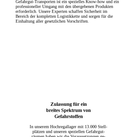
Gefahr­gut-Trans­por­ten ist ein spe­zi­el­les Know-how und ein
pro­fes­sio­nel­ler Umgang mit den über­ge­be­nen Pro­duk­ten
erfor­der­lich. Unse­re Exper­ten schaf­fen Sicher­heit im
Bereich der kom­plet­ten Logis­tik­ket­te und sor­gen für die
Ein­hal­tung aller gesetz­li­chen Vorschriften.
Zulas­sung für ein
brei­tes Spek­trum von
Gefahr­stof­fen
In unse­rem Hoch­regallager mit 13.000 Stell­
plätzen und unse­ren spe­zi­el­len Gefahrgut­
räumen haben wir die Voraus­setzungen ge­