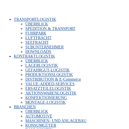
TRANS­PORT­LO­GIS­TIK
ÜBER­BLICK
SPE­DI­TI­ON & TRANSPORT
FUHR­PARK
LUFT­FRACHT
SEE­FRACHT
SUB­UN­TER­NEH­MER
DOWN­LOADS
KON­TRAKT­LO­GIS­TIK
ÜBER­BLICK
LAGER­LO­GIS­TIK
GEFAHR­GUT-LOGIS­TIK
PRO­DUK­TI­ONS­LO­GIS­TIK
DIS­TRI­BU­TI­ON & E‑Commerce
VALUE-ADDED-SER­VICES
ERSATZ­TEI­LE­LO­GIS­TIK
AKTI­ONS­WA­REN­LO­GIS­TIK
KON­FEK­TIO­NIE­RUNG
MON­TA­GE-LOGIS­TIK
BRAN­CHEN
ÜBER­BLICK
AUTO­MO­TI­VE
MASCHI­NEN- UND ANLAGEBAU
KON­SUM­GÜ­TER