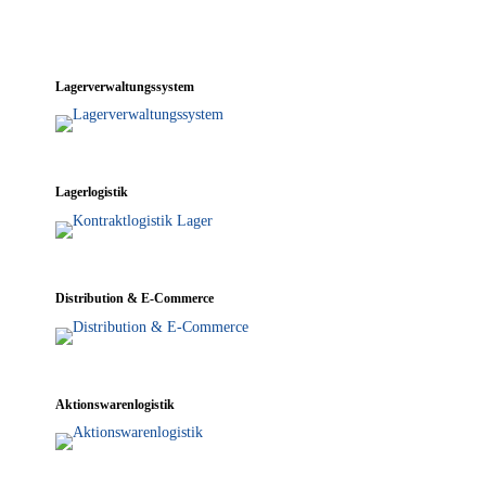
Lager­ver­wal­tungs­sys­tem
Lager­lo­gis­tik
Dis­tri­bu­ti­on & E‑Commerce
Akti­ons­wa­ren­lo­gis­tik