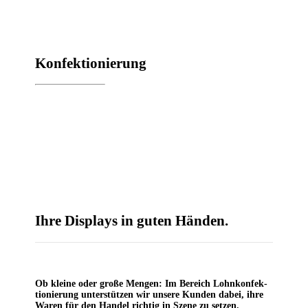
Kon­fek­tio­nie­rung
Ihre Dis­plays in guten Händen.
Ob klei­ne oder gro­ße Men­gen: Im Bereich Lohn­kon­fek­
tio­nie­rung unter­stüt­zen wir unse­re Kun­den dabei, ihre
Waren für den Han­del rich­tig in Sze­ne zu setzen.