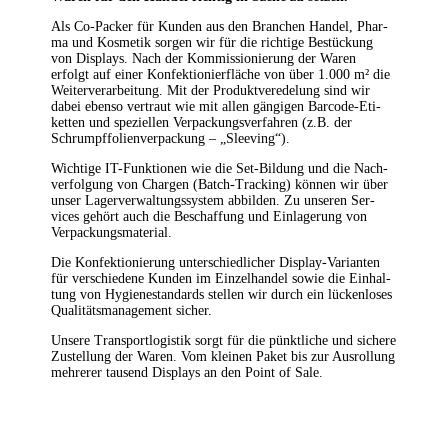
Als Co-Packer für Kun­den aus den Bran­chen Han­del, Phar­
ma und Kos­me­tik sor­gen wir für die rich­ti­ge Bestü­ckung
von Dis­plays. Nach der Kom­mis­sio­nie­rung der Waren
erfolgt auf einer Kon­fek­tio­nier­flä­che von über 1.000 m² die
Wei­ter­ver­ar­bei­tung. Mit der Pro­dukt­ver­ede­lung sind wir
dabei eben­so ver­traut wie mit allen gän­gi­gen Bar­code-Eti­
ket­ten und spe­zi­el­len Ver­pa­ckungs­ver­fah­ren (z.B. der
Schrumpf­fo­li­en­ver­pa­ckung – „Slee­ving“).
Wich­ti­ge IT-Funk­tio­nen wie die Set-Bil­dung und die Nach­
ver­fol­gung von Char­gen (Batch-Track­ing) kön­nen wir über
unser Lager­ver­wal­tungs­sys­tem abbil­den. Zu unse­ren Ser­
vices gehört auch die Beschaf­fung und Ein­la­ge­rung von
Verpackungsmaterial.
Die Kon­fek­tio­nie­rung unter­schied­li­cher Dis­play-Vari­an­ten
für ver­schie­de­ne Kun­den im Ein­zel­han­del sowie die Ein­hal­
tung von Hygie­ne­stan­dards stel­len wir durch ein lücken­lo­ses
Qua­li­täts­ma­nage­ment sicher.
Unse­re Trans­port­lo­gis­tik sorgt für die pünkt­li­che und siche­re
Zustel­lung der Waren. Vom klei­nen Paket bis zur Aus­rol­lung
meh­re­rer tau­send Dis­plays an den Point of Sale.