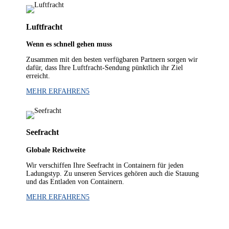
Luft­fracht
Wenn es schnell gehen muss
Zusam­men mit den bes­ten ver­füg­ba­ren Part­nern sor­gen wir
dafür, dass Ihre Luft­fracht-Sen­dung pünkt­lich ihr Ziel
erreicht.
MEHR ERFAH­REN
See­fracht
Glo­ba­le Reichweite
Wir ver­schif­fen Ihre See­fracht in Con­tai­nern für jeden
Ladungs­typ. Zu unse­ren Ser­vices gehö­ren auch die Stau­ung
und das Ent­la­den von Containern.
MEHR ERFAH­REN