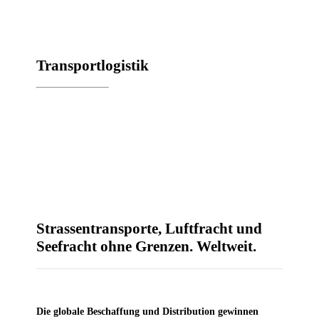
Trans­port­lo­gis­tik
Stras­sen­trans­por­te, Luft­fracht und
See­fracht ohne Gren­zen. Weltweit.
Die glo­ba­le Beschaf­fung und Dis­tri­bu­ti­on gewin­nen