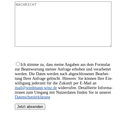
Ich stim­me zu, dass mei­ne Anga­ben aus dem For­mu­lar
zur Beant­wor­tung mei­ner Anfra­ge erho­ben und ver­ar­bei­tet
wer­den. Die Daten wer­den nach abge­schlos­se­ner Bear­bei­
tung Ihrer Anfra­ge gelöscht. Hin­weis: Sie kön­nen Ihre Ein­
wil­li­gung jeder­zeit für die Zukunft per E‑Mail an
mail@wiedmann-winz.de
wider­ru­fen. Detail­lier­te Infor­ma­
tio­nen zum Umgang mit Nut­zer­da­ten fin­den Sie in unse­rer
Daten­schutz­er­klä­rung
Jetzt absenden