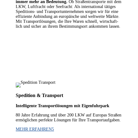
immer mehr an Bedeu­tung.
Ob Stra­ßen­trans­por­te mit dem
LKW, Luft­fracht oder See­fracht: Als inter­na­tio­nal täti­ges
Spe­di­ti­ons- und Trans­port­un­ter­neh­men sor­gen wir für eine
effi­zi­en­te Anbin­dung an euro­päi­sche und welt­wei­te Märk­te.
Mit Trans­port­lö­sun­gen, die Ihre Waren schnell, wirt­schaft­
lich und sicher an ihrem Bestim­mungs­ort ankom­men lassen.
Spe­di­ti­on & Transport
Intel­li­gen­te Trans­port­lö­sun­gen mit Eigenfuhrpark
80 Jah­re Erfah­rung und über 200 LKW auf Euro­pas Stra­ßen
ermög­li­chen per­fek­te Lösun­gen für Ihre Transportaufgaben.
MEHR ERFAH­REN