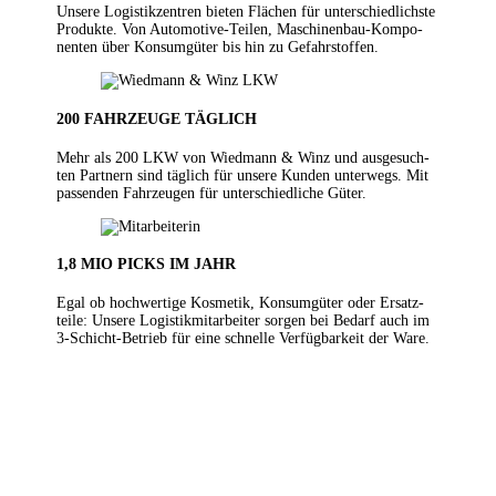
Unse­re Logis­tik­zen­tren bie­ten Flä­chen für unter­schiedlichste
Pro­duk­te. Von Auto­mo­ti­ve-Tei­len, Maschi­nen­bau-Kom­po­­
nen­ten über Kon­sum­gü­ter bis hin zu Gefahrstoffen.
200 FAHR­ZEU­GE TÄGLICH
Mehr als 200 LKW von Wiedmann & Winz und aus­ge­such­
ten Part­nern sind täg­lich für unse­re Kun­den unter­wegs. Mit
pas­sen­den Fahr­zeu­gen für unter­schied­li­che Güter.
1,8 MIO PICKS IM JAHR
Egal ob hoch­wer­ti­ge Kos­me­tik, Kon­sum­gü­ter oder Ersatz­
tei­le: Unse­re Logis­tik­mit­ar­bei­ter sor­gen bei Bedarf auch im
3‑Schicht-Betrieb für eine schnel­le Ver­füg­bar­keit der Ware.