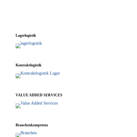
Lager­lo­gis­tik
Kon­trakt­lo­gis­tik
VALUE ADDED SERVICES
Bran­chen­kom­pe­tenz