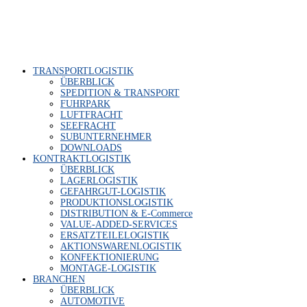
TRANS­PORT­LO­GIS­TIK
ÜBER­BLICK
SPE­DI­TI­ON & TRANSPORT
FUHR­PARK
LUFT­FRACHT
SEE­FRACHT
SUB­UN­TER­NEH­MER
DOWN­LOADS
KON­TRAKT­LO­GIS­TIK
ÜBER­BLICK
LAGER­LO­GIS­TIK
GEFAHR­GUT-LOGIS­TIK
PRO­DUK­TI­ONS­LO­GIS­TIK
DIS­TRI­BU­TI­ON & E‑Commerce
VALUE-ADDED-SER­VICES
ERSATZ­TEI­LE­LO­GIS­TIK
AKTI­ONS­WA­REN­LO­GIS­TIK
KON­FEK­TIO­NIE­RUNG
MON­TA­GE-LOGIS­TIK
BRAN­CHEN
ÜBER­BLICK
AUTO­MO­TI­VE