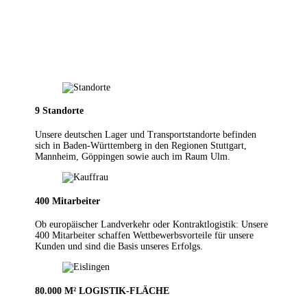
9 Stand­or­te
Unse­re deut­schen Lager und Trans­port­stand­or­te befin­den
sich in Baden-Würt­tem­berg in den Regio­nen Stuttgart,
Mannheim, Göppingen sowie auch im Raum Ulm.
400 Mit­ar­bei­ter
Ob euro­päi­scher Land­verkehr oder Kontrakt­logistik: Unse­re
400 Mit­ar­bei­ter schaf­fen Wett­be­werbs­vor­tei­le für unse­re
Kun­den und sind die Basis unse­res Erfolgs.
80.000 M² LOGISTIK-FLÄCHE