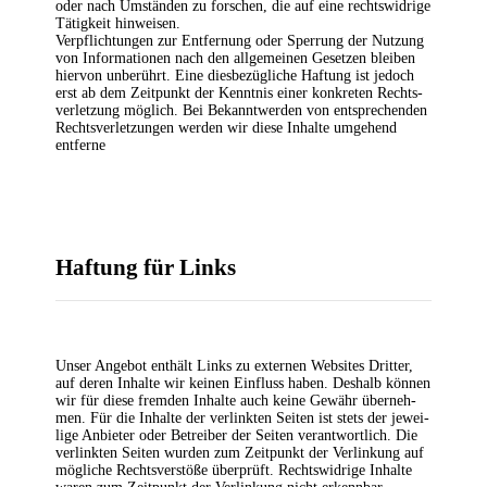
oder nach Umstän­den zu for­schen, die auf eine rechts­wid­ri­ge
Tätig­keit hin­wei­sen.
Ver­pflich­tun­gen zur Ent­fer­nung oder Sper­rung der Nut­zung
von Infor­ma­tio­nen nach den all­ge­mei­nen Geset­zen blei­ben
hier­von unbe­rührt. Eine dies­be­züg­li­che Haf­tung ist jedoch
erst ab dem Zeit­punkt der Kennt­nis einer kon­kre­ten Rechts­
ver­let­zung mög­lich. Bei Bekannt­wer­den von ent­spre­chen­den
Rechts­ver­let­zun­gen wer­den wir die­se Inhal­te umge­hend
entferne
Haf­tung für Links
Unser Ange­bot ent­hält Links zu exter­nen Web­sites Drit­ter,
auf deren Inhal­te wir kei­nen Ein­fluss haben. Des­halb kön­nen
wir für die­se frem­den Inhal­te auch kei­ne Gewähr über­neh­
men. Für die Inhal­te der ver­link­ten Sei­ten ist stets der jewei­
li­ge Anbie­ter oder Betrei­ber der Sei­ten ver­ant­wort­lich. Die
ver­link­ten Sei­ten wur­den zum Zeit­punkt der Ver­lin­kung auf
mög­li­che Rechts­ver­stö­ße über­prüft. Rechts­wid­ri­ge Inhal­te