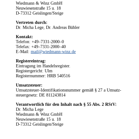
Wiedmann & Winz GmbH
Neu­wie­sen­stra­ße 15 u. 18
D‑73312 Geislingen/Steige
Ver­tre­ten durch:
Dr. Micha Lege, Dr. Andre­as Bühler
Kon­takt:
Tele­fon: +49–7331-2000–0
Tele­fax: +49–7331-2000–40
E‑Mail:
mail@wiedmann-winz.de
Regis­ter­ein­trag:
Ein­tra­gung im Han­dels­re­gis­ter.
Regis­ter­ge­richt: Ulm
Regis­ter­num­mer: HRB 540516
Umsatz­steu­er:
Umsatz­steu­er-Iden­ti­fi­ka­ti­ons­num­mer gemäß § 27 a Umsatz­
steu­er­ge­setz: DE 811243814
Ver­ant­wort­lich für den Inhalt nach § 55 Abs. 2 RStV:
Dr. Micha Lege
Wiedmann & Winz GmbH
Neu­wie­sen­stra­ße 15 u. 18
D‑73312 Geislingen/Steige