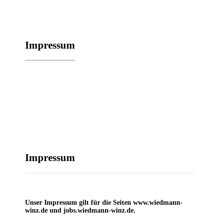
Impres­sum
Impres­sum
Unser Impres­sum gilt für die Sei­ten www.wiedmann-
winz.de und jobs.wiedmann-winz.de.