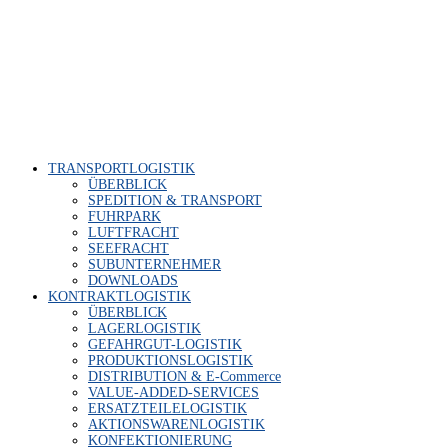
TRANS­PORT­LO­GIS­TIK
ÜBER­BLICK
SPE­DI­TI­ON & TRANSPORT
FUHR­PARK
LUFT­FRACHT
SEE­FRACHT
SUB­UN­TER­NEH­MER
DOWN­LOADS
KON­TRAKT­LO­GIS­TIK
ÜBER­BLICK
LAGER­LO­GIS­TIK
GEFAHR­GUT-LOGIS­TIK
PRO­DUK­TI­ONS­LO­GIS­TIK
DIS­TRI­BU­TI­ON & E‑Commerce
VALUE-ADDED-SER­VICES
ERSATZ­TEI­LE­LO­GIS­TIK
AKTI­ONS­WA­REN­LO­GIS­TIK
KON­FEK­TIO­NIE­RUNG