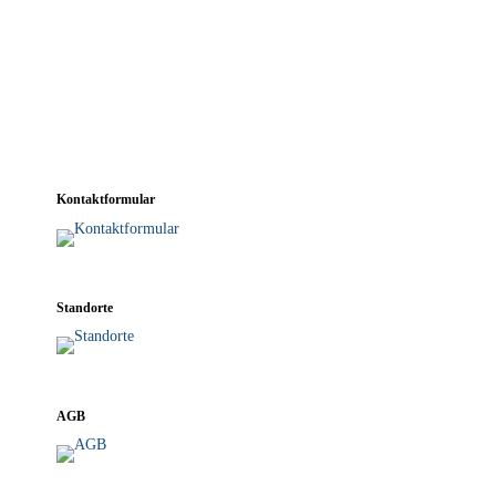
Kon­takt­for­mu­lar
Stand­or­te
AGB