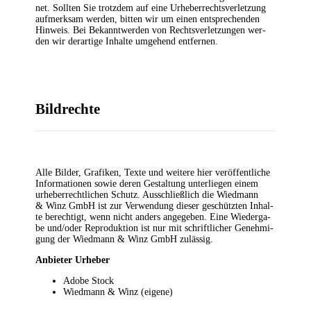
net. Soll­ten Sie trotz­dem auf eine Urhe­ber­rechts­ver­let­zung
auf­merk­sam wer­den, bit­ten wir um einen ent­spre­chen­den
Hin­weis. Bei Bekannt­wer­den von Rechts­ver­let­zun­gen wer­
den wir der­ar­ti­ge Inhal­te umge­hend entfernen.
Bild­rech­te
Alle Bil­der, Gra­fi­ken, Tex­te und wei­te­re hier ver­öf­fent­li­che
Infor­ma­tio­nen sowie deren Gestal­tung unter­lie­gen einem
urhe­ber­recht­li­chen Schutz. Aus­schließ­lich die Wiedmann
& Winz GmbH ist zur Ver­wen­dung die­ser geschütz­ten Inhal­
te berech­tigt, wenn nicht anders ange­ge­ben. Eine Wie­der­ga­
be und/oder Repro­duk­ti­on ist nur mit schrift­li­cher Geneh­mi­
gung der Wiedmann & Winz GmbH zulässig.
Anbie­ter Urheber
Ado­be Stock
Wiedmann & Winz (eige­ne)