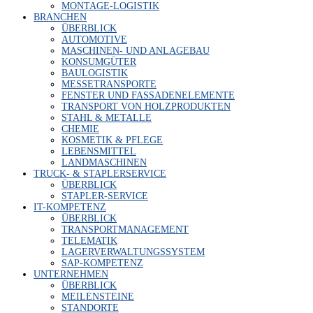
MON­TA­GE-LOGIS­TIK
BRAN­CHEN
ÜBER­BLICK
AUTO­MO­TI­VE
MASCHI­NEN- UND ANLAGEBAU
KON­SUM­GÜ­TER
BAU­LO­GIS­TIK
MES­SE­TRANS­POR­TE
FENS­TER UND FASSADENELEMENTE
TRANS­PORT VON HOLZPRODUKTEN
STAHL & METALLE
CHE­MIE
KOS­ME­TIK & PFLEGE
LEBENS­MIT­TEL
LAND­MA­SCHI­NEN
TRUCK- & STAPLERSERVICE
ÜBER­BLICK
STAP­LER-SER­VICE
IT-KOM­PE­TENZ
ÜBER­BLICK
TRANS­PORT­MA­NAGE­MENT
TELE­MA­TIK
LAGER­VER­WAL­TUNGS­SYS­TEM
SAP-KOM­PE­TENZ
UNTER­NEH­MEN
ÜBER­BLICK
MEI­LEN­STEI­NE
STAND­OR­TE