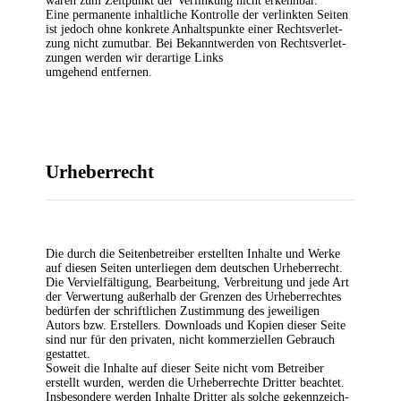
waren zum Zeit­punkt der Ver­lin­kung nicht erkenn­bar.
Eine per­ma­nen­te inhalt­li­che Kon­trol­le der ver­link­ten Sei­ten
ist jedoch ohne kon­kre­te Anhalts­punk­te einer Rechts­ver­let­
zung nicht zumut­bar. Bei Bekannt­wer­den von Rechts­ver­let­
zun­gen wer­den wir der­ar­ti­ge Links
umge­hend entfernen.
Urhe­ber­recht
Die durch die Sei­ten­be­trei­ber erstell­ten Inhal­te und Wer­ke
auf die­sen Sei­ten unter­lie­gen dem deut­schen Urhe­ber­recht.
Die Ver­viel­fäl­ti­gung, Bear­bei­tung, Ver­brei­tung und jede Art
der Ver­wer­tung außer­halb der Gren­zen des Urhe­ber­rech­tes
bedür­fen der schrift­li­chen Zustim­mung des jewei­li­gen
Autors bzw. Erstel­lers. Down­loads und Kopien die­ser Sei­te
sind nur für den pri­va­ten, nicht kom­mer­zi­el­len Gebrauch
gestattet.
Soweit die Inhal­te auf die­ser Sei­te nicht vom Betrei­ber
erstellt wur­den, wer­den die Urhe­ber­rech­te Drit­ter beach­tet.
Ins­be­son­de­re wer­den Inhal­te Drit­ter als sol­che gekenn­zeich­