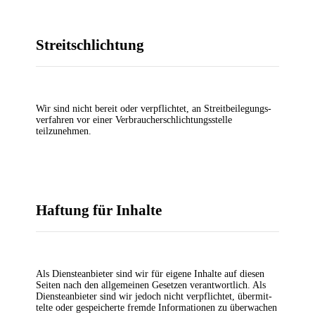
Streit­schlich­tung
Wir sind nicht bereit oder ver­pflich­tet, an Streit­bei­le­gungs­
ver­fah­ren vor einer Ver­brau­cher­schlich­tungs­stel­le
teilzunehmen.
Haf­tung für Inhalte
Als Diens­te­an­bie­ter sind wir für eige­ne Inhal­te auf die­sen
Sei­ten nach den all­ge­mei­nen Geset­zen ver­ant­wort­lich. Als
Diens­te­an­bie­ter sind wir jedoch nicht ver­pflich­tet, über­mit­
tel­te oder gespei­cher­te frem­de Infor­ma­tio­nen zu über­wa­chen