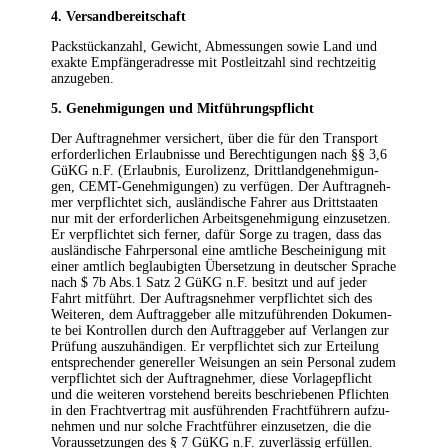
4. Ver­sand­be­reit­schaft
Pack­stück­an­zahl, Gewicht, Abmes­sun­gen sowie Land und
exak­te Emp­fän­ger­adres­se mit Post­leit­zahl sind recht­zei­tig
anzugeben.
5. Geneh­mi­gun­gen und Mitführungspflicht
Der Auf­trag­neh­mer ver­si­chert, über die für den Trans­port
erfor­der­li­chen Erlaub­nis­se und Berech­ti­gun­gen nach §§ 3,6
GüKG n.F. (Erlaub­nis, Euro­li­zenz, Dritt­land­ge­neh­mi­gun­
gen, CEMT-Geneh­mi­gun­gen) zu ver­fü­gen. Der Auf­trag­neh­
mer ver­pflich­tet sich, aus­län­di­sche Fah­rer aus Dritt­staa­ten
nur mit der erfor­der­li­chen Arbeits­ge­neh­mi­gung ein­zu­set­zen.
Er ver­pflich­tet sich fer­ner, dafür Sor­ge zu tra­gen, dass das
aus­län­di­sche Fahr­per­so­nal eine amt­li­che Beschei­ni­gung mit
einer amt­lich beglau­big­ten Über­set­zung in deut­scher Spra­che
nach $ 7b Abs.1 Satz 2 GüKG n.F. besitzt und auf jeder
Fahrt mit­führt. Der Auf­trags­neh­mer ver­pflich­tet sich des
Wei­te­ren, dem Auf­trag­ge­ber alle mit­zu­füh­ren­den Doku­men­
te bei Kon­trol­len durch den Auf­trag­ge­ber auf Ver­lan­gen zur
Prü­fung aus­zu­hän­di­gen. Er ver­pflich­tet sich zur Ertei­lung
ent­spre­chen­der gene­rel­ler Wei­sun­gen an sein Per­so­nal zudem
ver­pflich­tet sich der Auf­trag­neh­mer, die­se Vor­la­ge­pflicht
und die wei­te­ren vor­ste­hend bereits beschrie­be­nen Pflich­ten
in den Fracht­ver­trag mit aus­füh­ren­den Fracht­füh­rern auf­zu­
neh­men und nur sol­che Fracht­füh­rer ein­zu­set­zen, die die
Vor­aus­set­zun­gen des § 7 GüKG n.F. zuver­läs­sig erfül­len.