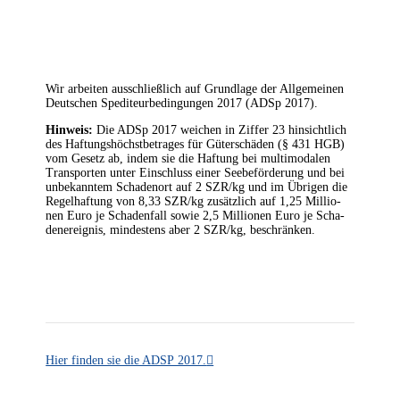
Wir arbei­ten aus­schließ­lich auf Grund­la­ge der All­ge­mei­nen
Deut­schen Spe­di­teur­be­din­gun­gen 2017 (ADSp 2017).
Hin­weis:
Die ADSp 2017 wei­chen in Zif­fer 23 hin­sicht­lich
des Haftungshöchstbetrages für Güterschäden (§ 431 HGB)
vom Gesetz ab, indem sie die Haf­tung bei mul­ti­mo­da­len
Trans­por­ten unter Ein­schluss einer Seebeförderung und bei
unbe­kann­tem Scha­den­ort auf 2 SZR/kg und im Übrigen die
Regel­haf­tung von 8,33 SZR/kg zusätzlich auf 1,25 Mil­lio­
nen Euro je Scha­den­fall sowie 2,5 Mil­lio­nen Euro je Scha­
den­er­eig­nis, min­des­tens aber 2 SZR/kg, beschränken.
Hier fin­den sie die ADSP 2017.