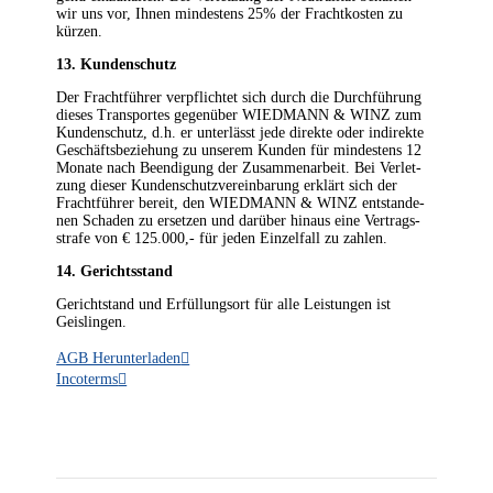
wir uns vor, Ihnen min­des­tens 25% der Fracht­kos­ten zu
kürzen.
13. Kun­den­schutz
Der Fracht­füh­rer ver­pflich­tet sich durch die Durch­füh­rung
die­ses Trans­por­tes gegen­über WIEDMANN & WINZ zum
Kun­den­schutz, d.h. er unter­lässt jede direk­te oder indi­rek­te
Geschäfts­be­zie­hung zu unse­rem Kun­den für min­des­tens 12
Mona­te nach Been­di­gung der Zusam­men­ar­beit. Bei Ver­let­
zung die­ser Kun­den­schutz­ver­ein­ba­rung erklärt sich der
Fracht­füh­rer bereit, den WIEDMANN & WINZ ent­stan­de­
nen Scha­den zu erset­zen und dar­über hin­aus eine Ver­trags­
stra­fe von € 125.000,- für jeden Ein­zel­fall zu zahlen.
14. Gerichts­stand
Gericht­stand und Erfül­lungs­ort für alle Leis­tun­gen ist
Geislingen.
AGB Her­un­ter­la­den
Inco­terms