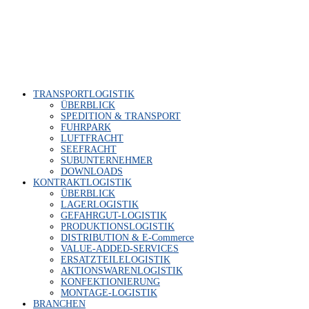
TRANS­PORT­LO­GIS­TIK
ÜBER­BLICK
SPE­DI­TI­ON & TRANSPORT
FUHR­PARK
LUFT­FRACHT
SEE­FRACHT
SUB­UN­TER­NEH­MER
DOWN­LOADS
KON­TRAKT­LO­GIS­TIK
ÜBER­BLICK
LAGER­LO­GIS­TIK
GEFAHR­GUT-LOGIS­TIK
PRO­DUK­TI­ONS­LO­GIS­TIK
DIS­TRI­BU­TI­ON & E‑Commerce
VALUE-ADDED-SER­VICES
ERSATZ­TEI­LE­LO­GIS­TIK
AKTI­ONS­WA­REN­LO­GIS­TIK
KON­FEK­TIO­NIE­RUNG
MON­TA­GE-LOGIS­TIK
BRAN­CHEN