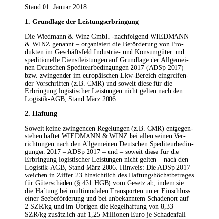
Stand 01. Janu­ar 2018
1. Grund­la­ge der Leistungserbringung
Die Wiedmann & Winz GmbH ‑nach­fol­gend WIEDMANN
& WINZ genannt – orga­ni­siert die Beför­de­rung von Pro­
duk­ten im Geschäfts­feld Indus­trie- und Kon­sum­gü­ter und
spe­di­tio­nel­le Dienst­leis­tun­gen auf Grund­la­ge der All­ge­mei­
nen Deut­schen Spe­di­teur­be­din­gun­gen 2017 (ADSp 2017)
bzw. zwin­gen­der im euro­päi­schen Lkw-Bereich ein­grei­fen­
der Vor­schrif­ten (z.B. CMR) und soweit die­se für die
Erbrin­gung logis­ti­scher Leis­tun­gen nicht gel­ten nach den
Logis­tik-AGB, Stand März 2006.
2. Haf­tung
Soweit kei­ne zwin­gen­den Rege­lun­gen (z.B. CMR) ent­ge­gen­
ste­hen haf­tet WIEDMANN & WINZ bei allen sei­nen Ver­
rich­tun­gen nach den All­ge­mei­nen Deut­schen Spe­di­teur­be­din­
gun­gen 2017 – ADSp 2017 – und – soweit die­se für die
Erbrin­gung logis­ti­scher Leis­tun­gen nicht gel­ten – nach den
Logis­tik-AGB, Stand März 2006. Hin­weis: Die ADSp 2017
wei­chen in Zif­fer 23 hin­sicht­lich des Haf­tungs­höchst­be­tra­ges
für Güter­schä­den (§ 431 HGB) vom Gesetz ab, indem sie
die Haf­tung bei mul­ti­mo­da­len Trans­por­ten unter Ein­schluss
einer See­be­för­de­rung und bei unbe­kann­tem Scha­den­ort auf
2 SZR/kg und im Übri­gen die Regel­haf­tung von 8,33
SZR/kg zusätz­lich auf 1,25 Mil­lio­nen Euro je Scha­den­fall