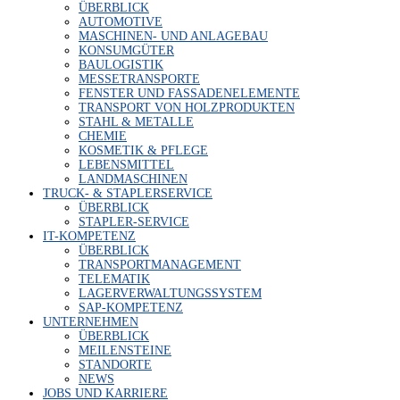
ÜBER­BLICK
AUTO­MO­TI­VE
MASCHI­NEN- UND ANLAGEBAU
KON­SUM­GÜ­TER
BAU­LO­GIS­TIK
MES­SE­TRANS­POR­TE
FENS­TER UND FASSADENELEMENTE
TRANS­PORT VON HOLZPRODUKTEN
STAHL & METALLE
CHE­MIE
KOS­ME­TIK & PFLEGE
LEBENS­MIT­TEL
LAND­MA­SCHI­NEN
TRUCK- & STAPLERSERVICE
ÜBER­BLICK
STAP­LER-SER­VICE
IT-KOM­PE­TENZ
ÜBER­BLICK
TRANS­PORT­MA­NAGE­MENT
TELE­MA­TIK
LAGER­VER­WAL­TUNGS­SYS­TEM
SAP-KOM­PE­TENZ
UNTER­NEH­MEN
ÜBER­BLICK
MEI­LEN­STEI­NE
STAND­OR­TE
NEWS
JOBS UND KARRIERE