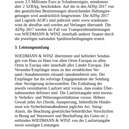
sowie 2,5 Mil­lio­nen Euro je Scha­den­er­eig­nis, min­des­tens
aber 2 SZR/kg, beschrän­ken. Auf die in den ADSp 2017 von
den gesetz­li­chen Bestim­mun­gen abwei­chen­den Haf­tungs­re­
ge­lun­gen wird aus­drück­lich hin­ge­wie­sen. Die ADSp 2017
und Logistik-AGB’s sind jeder­zeit unter www.wiedmann-
winz.de abruf­bar und wer­den auf Ver­lan­gen über­sandt. Die
ADSp 2017 wer­den im Fall von Trans­port­dienst­leis­tun­gen
von WIEDMANN & WINZ inner­halb ande­rer Staa­ten durch
die jewei­li­gen natio­na­len Spe­di­teur­be­din­gun­gen ersetzt.
3. Leis­tungs­um­fang
WIEDMANN & WINZ über­nimmt und beför­dert Sen­dun­
gen von Haus zu Haus von allen Orten Euro­pas zu allen
Orten in Euro­pa oder inner­halb aller Län­der Euro­pas. Der
Versender/Empfänger muss zu den orts­üb­li­chen Ver­
sand-/An­nah­me­zei­ten ver­sand-/an­nah­me­be­reit sein. Der
Emp­fän­ger hat die sofor­ti­ge Ent­ge­gen­nah­me der Sen­dung
ohne Ver­zö­ge­rung sicher­zu­stel­len. Die Ein­hal­tung der
jeweils ver­ein­bar­ten Lauf­zeit setzt vor­aus, dass exak­te Über­
nah­me­zei­ten defi­niert sind. Die Lauf­zeit­an­ga­be setzt nor­ma­
le Ver­kehrs- und Wit­te­rungs­ver­hält­nis­se vor­aus. Höhe­re
Gewalt jeder Art (Streik, Aus­sper­rung, behörd­li­che Hin­der­
nis­se wie Sicher­heits­maß­nah­men jeg­li­cher Art, Smog-
Alarm, die Beach­tung gesetzlicher/behördlicher Vor­schrif­ten
in Bezug auf Waren­wert und Beschaf­fung des Gutes etc.)
ent­bin­den WIEDMANN & WINZ von der Lauf­zeit­an­ga­be
sowie sons­ti­gen Leistungen