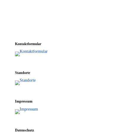
Kon­takt­for­mu­lar
Stand­or­te
Impres­sum
Daten­schutz