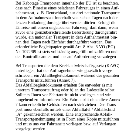
Bei Kabo­ta­ge Trans­por­ten inner­halb der EU ist zu beach­ten,
dass nach Ein­rei­se eines bela­de­nen Fahr­zeu­ges in einen Auf­
nah­me­staat, z. B. Deutsch­land, nur drei natio­na­le Trans­por­te
in dem Auf­nah­me­staat inner­halb von sie­ben Tagen nach der
letz­ten Ent­la­dung durch­ge­führt wer­den dür­fen. Erfolgt die
Ein­rei­se mit einem unge­la­de­nen Fahr­zeug, darf dann, wenn
zuvor eine grenz­über­schrei­ten­de Beför­de­rung durch­ge­führt
wur­de, ein natio­na­ler Trans­port in dem Auf­nah­me­staat bin­
nen drei Tagen nach Ein­fahrt durch­ge­führt wer­den. Das
erfor­der­li­che Begleit­pa­pier gemäß Art. 8 Abs. 3 VO (EG)
Nr. 1072/09 ist stets voll­stän­dig aus­ge­füllt mit­zu­füh­ren und
den Kon­troll­be­am­ten und uns auf Anfor­de­rung vorzulegen.
Bei Trans­por­ten die dem Kreis­lauf­wirt­schafts­ge­setz (KrWG)
unter­lie­gen, hat der Auf­trag­neh­mer wie gesetz­lich vor­ge­
schrie­ben, ein Abfall­be­gleit­do­ku­ment wäh­rend des gesam­ten
Trans­ports mit­zu­füh­ren (Annex 7).
Das Abfall­be­gleit­do­ku­ment erhal­ten Sie ent­we­der a) mit
unse­rem Trans­port­auf­trag oder b) an der Lade­stel­le selbst.
Soll­te es Ihnen vor Fahrt­an­tritt nicht vor­lie­gen sind wir
umge­hend zu infor­mie­ren. Ein Fahrt­an­tritt ohne die­se Annex
7 kann erheb­li­che Geld­stra­fen nach sich zie­hen. Der Trans­
port muss eben­falls mit­tels einer Abfall­ta­fel / Abfall­schild
„A“ gekenn­zeich­net wer­den. Eine ent­spre­chen­de Abfall-
Trans­port­ge­neh­mi­gung ist in Form einer Kopie mit­zu­füh­ren
und muss uns vor Fahrt­an­ritt vor­lie­gen bzw. auf Ver­lan­gen
vor­ge­legt werden.