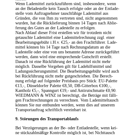
Wenn Lade­mit­tel zurück­zu­füh­ren sind, ins­be­son­de­re, wenn
an der Bela­de­stel­le kein Tausch erfolg­te oder an der Ent­la­de­
stel­le vom Auf­trag­neh­mer tausch­fä­hi­ge Lade­mit­tel aus
Grün­den, die von Ihm zu ver­tre­ten sind, nicht ange­nom­men
wur­den, hat die Rück­lie­fe­rung bin­nen 14 Tagen nach Ablie­
fe­rung des Gutes an der Lade­stel­le zu erfol­gen.
Nach Ablauf die­ser Frist erstel­len wir für trotz­dem nicht
getausch­te Lade­mit­tel eine Lade­mit­tel­rech­nung zzgl. einer
Bear­bei­tungs­ge­bühr i.H.v. €25,- an den Fracht­füh­rer. Lade­
mit­tel kön­nen bis 14 Tage nach Rech­nungs­da­tum an die
Lade­stel­le oder eine von uns benann­te Adres­se zurück­ge­führt
wer­den, dann wird eine ent­spre­chen­de Gut­schrift erstellt.
Danach ist eine Rück­füh­rung der Lade­mit­tel nicht mehr
mög­lich. Das­sel­be Vor­ge­hen gilt für Lade­hilfs­mit­tel und
Ladungs­si­che­rungs­mit­tel. Die Bear­bei­tungs­ge­bühr wird auch
bei Rück­füh­rung nicht mehr gut­ge­schrie­ben. Die Berech­
nung erfolgt auf fol­gen­der Preis­ba­sis pro Stück: EU-Palet­te
€13,-, Düs­sel­dor­fer Palet­te €8,50, DB-Git­ter­box €100,-,
Kant­holz €5,-, Spann­gurt €19,- und Anti­rut­sch­mat­te €0,90.
WIEDMANN & WINZ ist berech­tigt, die Beträ­ge mit fäl­li­
gen Fracht­rech­nun­gen zu ver­rech­nen. Vom Lade­mit­tel­tausch
kön­nen Sie nur ent­bun­den wer­den, wenn dies auf unse­rem
Trans­port­auf­trag schrift­lich ver­ein­bart ist.
9. Stö­run­gen des Transportablaufs
Bei Ver­zö­ge­run­gen an der Be- oder Ent­la­de­stel­le, wenn kei­
ne stück­zahl­mä­ßi­ge Kon­trol­le mög­lich ist, bei Nicht­tausch