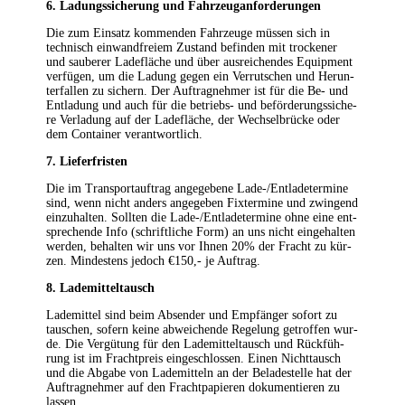
6. Ladungs­si­che­rung und Fahrzeuganforderungen
Die zum Ein­satz kom­men­den Fahr­zeu­ge müs­sen sich in
tech­nisch ein­wand­frei­em Zustand befin­den mit tro­cke­ner
und sau­be­rer Lade­flä­che und über aus­rei­chen­des Equip­ment
ver­fü­gen, um die Ladung gegen ein Ver­rut­schen und Her­un­
ter­fal­len zu sichern. Der Auf­trag­neh­mer ist für die Be- und
Ent­la­dung und auch für die betriebs- und beför­de­rungs­si­che­
re Ver­la­dung auf der Lade­flä­che, der Wech­sel­brü­cke oder
dem Con­tai­ner verantwortlich.
7. Lie­fer­fris­ten
Die im Trans­port­auf­trag ange­ge­be­ne Lade-/Ent­la­de­ter­mi­ne
sind, wenn nicht anders ange­ge­ben Fix­ter­mi­ne und zwin­gend
ein­zu­hal­ten. Soll­ten die Lade-/Ent­la­de­ter­mi­ne ohne eine ent­
spre­chen­de Info (schrift­li­che Form) an uns nicht ein­ge­hal­ten
wer­den, behal­ten wir uns vor Ihnen 20% der Fracht zu kür­
zen. Min­des­tens jedoch €150,- je Auftrag.
8. Lade­mit­tel­tausch
Lade­mit­tel sind beim Absen­der und Emp­fän­ger sofort zu
tau­schen, sofern kei­ne abwei­chen­de Rege­lung getrof­fen wur­
de. Die Ver­gü­tung für den Lade­mit­tel­tausch und Rück­füh­
rung ist im Fracht­preis ein­ge­schlos­sen. Einen Nicht­tausch
und die Abga­be von Lade­mit­teln an der Bela­de­stel­le hat der
Auf­trag­neh­mer auf den Fracht­pa­pie­ren doku­men­tie­ren zu
las­sen.