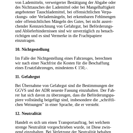
von Lade­mit­teln, ver­wei­ger­ter Bestä­ti­gung der Abga­be oder
des Nicht­tau­sches der Lade­mit­tel oder bei Man­gel­haf­tig­keit
ange­bo­te­ner Tausch­la­de­mit­tel, bei offen­sicht­li­chen Ver­pa­
ckungs- oder Ver­la­de­män­geln, bei erkenn­ba­ren Fehl­men­gen
oder offen­sicht­li­chen Män­geln des Gutes, bei nicht aus­rei­
chen­der Kenn­zeich­nung von Gefahr­gut, bei Beför­de­rungs-
und Ablie­fer­hin­der­nis­sen sind wir unver­züg­lich zu benach­
rich­ti­gen und es sind Ver­mer­ke in die Fracht­pa­pie­re
einzutragen.
10. Nicht­ge­stel­lung
Im Fal­le der Nicht­ge­stel­lung eines Fahr­zeu­ges, berech­nen
wir nach einer Nach­frist die Kos­ten für die Beschaf­fung
eines Ersatz­fahr­zeu­ges, min­des­tens € 150,-.
11. Gefahr­gut
Bei Über­nah­me von Gefahr­gut sind die Bestim­mun­gen der
GGVS und der ADR neu­es­te Fas­sung ein­zu­hal­ten. Der Fah­
rer hat sich davon zu über­zeu­gen, dass die Beför­de­rungs­pa­
pie­re voll­stän­dig bei­gefügt sind, ins­be­son­de­re die „schrift­li­
chen Wei­sun­gen“ in einer Spra­che, die er versteht.
12. Neu­tra­li­tät
Han­delt es sich um einen Trans­port­auf­trag, bei wel­chem
stren­ge Neu­tra­li­tät vor­ge­schrie­ben wur­de, ist Die­se zwin­
gend ein­zu­hal­ten. Bei Ver­let­zung der Neu­tra­li­tät behal­ten